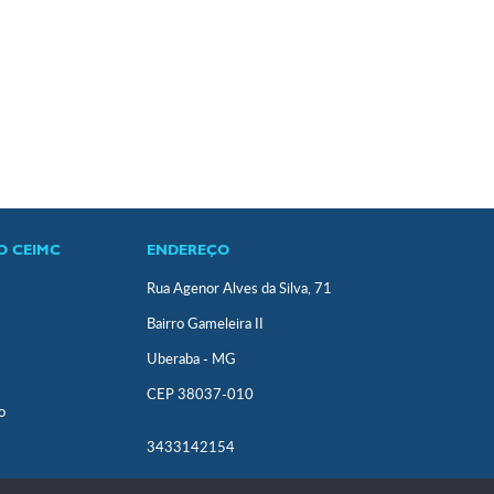
O CEIMC
ENDEREÇO
Rua Agenor Alves da Silva, 71
Bairro Gameleira II
Uberaba - MG
CEP 38037-010
o
3433142154