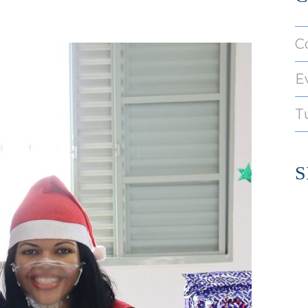
C
E
T
S