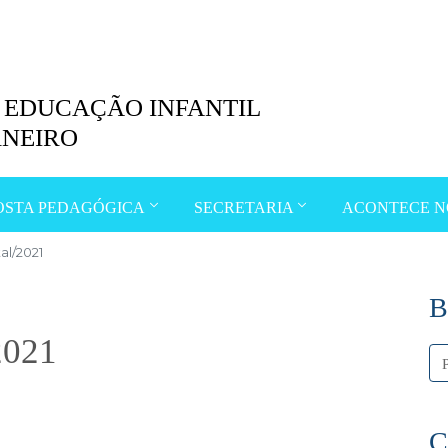
 EDUCAÇÃO INFANTIL
NEIRO
OSTA PEDAGÓGICA
SECRETARIA
ACONTECE N
al/2021
B
2021
C